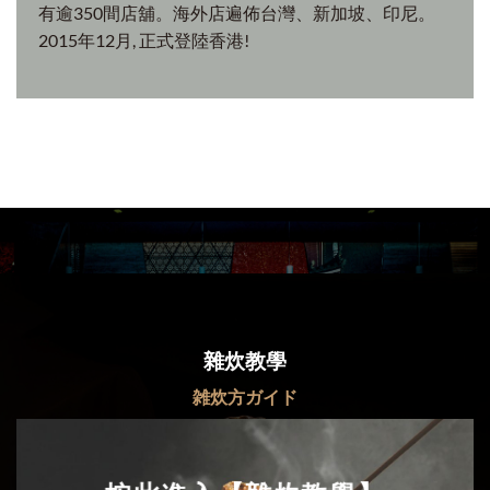
。
皿」
温野菜研發的特製隔湯碗附有隔湯層，能將多餘湯汁
(水份)隔走,避免令碗中食物及醬汁變淡,直到最後一刻
仍能品嘗美味的火鍋。
タレがうすまらない！
雜炊教學
雑炊方ガイド