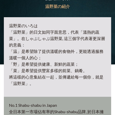
温野菜の紹介
温野菜流の真‧Shabu-shabu
へ
蔬
はじめてでない方も必見！温野菜流「だしの楽しみ
最
深層
方」
選
1) 在等候湯底煲滾的時間，先享用前菜或點心
と
服務
2) 湯底煲滾後，由特選肉類開始涮熟，再涮野菜
甜
3) 依個人喜好，加入其他的鍋肴配料
隨
4) 加入溫野菜的名物竹筒免治雞肉
5) 加入麵類或米飯，配合不同的湯底享用；亦可選雜
就是
炊配料，一試雜炊風味
6) 品嘗甜品，為豐富的晚餐劃上完美句號
温野菜特製隔湯碗
本擁
にほんのしゃぶしゃぶに革命。温野菜特製「湯切り