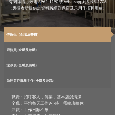
我們誠邀充滿幹勁熱誠的你加入成為「温野菜」的 Partner!
有意者請將履歷表電郵至 hrd@kabu.com.hk；
有關詳情可致電 3962-1190 或 Whatsapp到5195-1706
（應徵者所提供之資料將絕對保密及只用作招聘用途）
侍應生（全職及兼職）
廚務員 (全職及兼職)
潔淨員 (全職及兼職)
助理客戶服務主任 (全職及兼職)