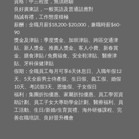
職責：招呼客人，傳菜，基本店舖清潔
全職：平均每天工作9小時，需輪班輪休
兼職：工作日數不限
資格：中三程度，無須經驗
良好廣東話，一般英語及普通話應對
熱誠有禮，工作態度積極
薪酬：全職月薪$18,200-$20,000，兼職時薪$60-
90
獎金及津貼：季度獎金、加班津貼、跨區交通津
貼、新人獎金、推薦人獎金、客人小費、新春賞
金、膳食津貼 / 免費福食、安全鞋津貼、醫療津
貼、牙科保健津貼
假期：全職員工每月可享6天休息日、入職年假12
天、5天全薪男士侍產假、生日假、義工假、婚假
10天、考試假3天、恩恤假、子女假日
福利：集團折扣優惠、家屬折扣優惠、員工學習資
助計劃、員工子女大專助學金計劃、醫療福利、員
工活動、生日/新婚/生育賀禮、海外研修課程、完